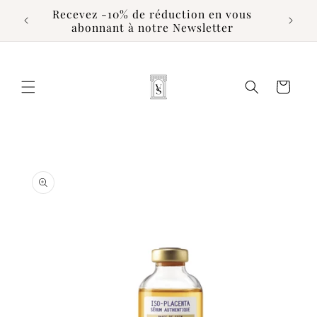
et
Recevez -10% de réduction en vous
passer
abonnant à notre Newsletter
au
contenu
Panier
Passer aux
informations
produits