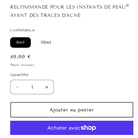
©
RECOMMANDÉ POUR LES INSTANTS DE PEAU
AYANT DES TRACES D'ACNÉ
Contenance
8ml
30ml
Prix
40,00 €
habituel
Taxes incluses.
Quantité
Quantité
Réduire
Augmenter
la
la
quantité
quantité
de
de
Ajouter au panier
Sérum
Sérum
Iso-
Iso-
Placenta
Placenta