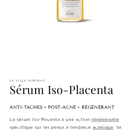
Ouvrir
le
média
1
dans
LA VILLA SORIANO
une
Sérum Iso-Placenta
fenêtre
modale
ANTI-TACHES • POST-ACNÉ • RÉGÉNÉRANT
Le sérum Iso-Placenta a une action
régénérante
spécifique sur les peaux à tendance
acnéique
. Sa