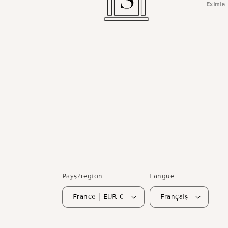
Eximia
Pays/région
Langue
France | EUR €
Français