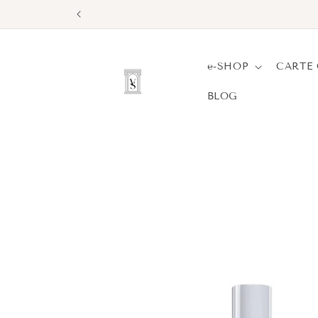
et
passer
au
contenu
e-SHOP
CARTE
BLOG
Passer aux
informations
produits