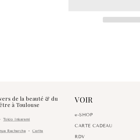
Spéctrale
Spéctrale
VOIR
vers de la beauté & du
être à Toulouse
e-SHOP
・
Tokio Inkarami
CARTE CADEAU
ique Recherche
・
Carita
RDV