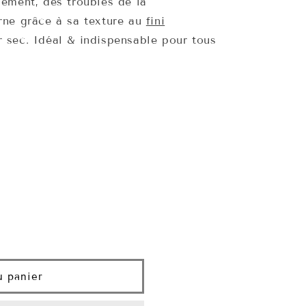
sement, des troubles de la
n
erne grâce à sa texture au
fini
 sec. Idéal & indispensable pour tous
u panier