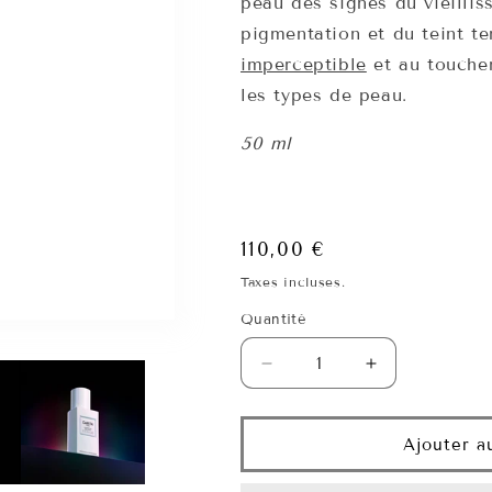
peau des signes du vieillis
pigmentation et du teint t
imperceptible
et au toucher
les types de peau.
50 ml
Prix
110,00 €
habituel
Taxes incluses.
Quantité
Quantité
Réduire
Augmenter
la
la
quantité
quantité
de
de
Ajouter a
Essence
Essence
UV
UV