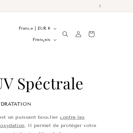
P
France | EUR €
Connexion
Panier
a
L
Français
y
a
s
n
/
g
UV Spéctrale
r
u
é
e
g
HYDRATATION
i
st un puissant bouclier
contre les
l'oxydation
. Il permet de protéger votre
o