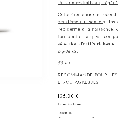
Un soin revitalisant, régén
Cette crème aide à
recondi
deuxième naissance
». Ins
l’épiderme à la naissance,
formulation la quasi compo
sélection
d’actifs
riches
e
oxydants
.
50 ml
RECOMMANDÉ POUR LES 
ET/OU AGRESSÉS.
Prix
165,00 €
habituel
Taxes incluses.
Quantité
Quantité