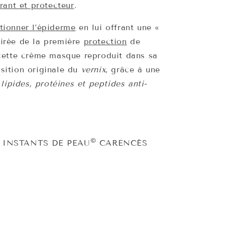
érant et protecteur
.
n
tionner l’épiderme
en lui offrant une «
pirée de la première
protection
de
 cette crème masque reproduit dans sa
sition originale du
vernix
, grâce à une
n
lipides, protéines et peptides anti-
©
INSTANTS DE PEAU
CARENCÉS