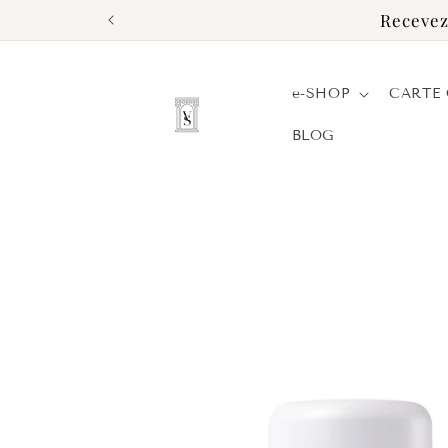
et
Recevez
passer
au
contenu
e-SHOP
CARTE
BLOG
Passer aux
informations
produits