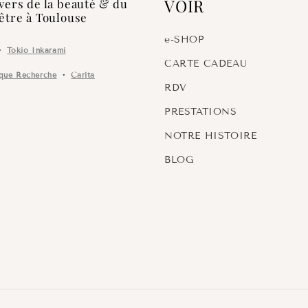
VOIR
vers de la beauté & du
être à Toulouse
e-SHOP
・
Tokio Inkarami
CARTE CADEAU
ique Recherche
・
Carita
RDV
PRESTATIONS
NOTRE HISTOIRE
BLOG