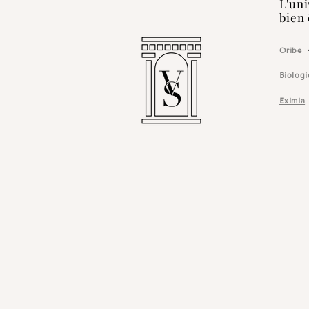
L'uni
bien 
Oribe
Biolog
Eximia