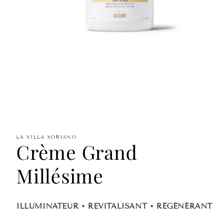
Ouvrir
le
média
1
dans
LA VILLA SORIANO
une
Crème Grand
fenêtre
modale
Millésime
ILLUMINATEUR • REVITALISANT • RÉGÉNÉRANT