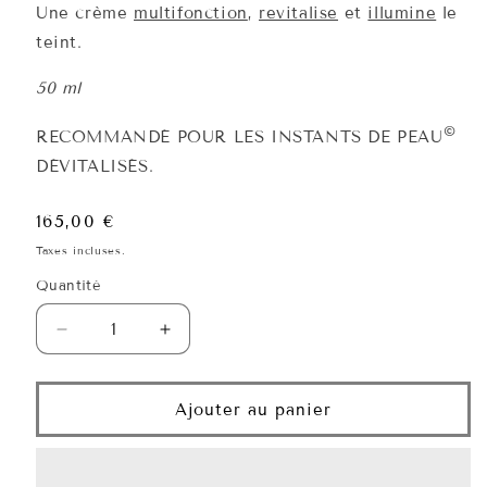
Une crème
multifonction
,
revitalise
et
illumine
le
teint.
50 ml
©
RECOMMANDÉ POUR LES INSTANTS DE PEAU
DÉVITALISÉS.
Prix
165,00 €
habituel
Taxes incluses.
Quantité
Quantité
Réduire
Augmenter
la
la
quantité
quantité
de
de
Ajouter au panier
Crème
Crème
Grand
Grand
Millésime
Millésime