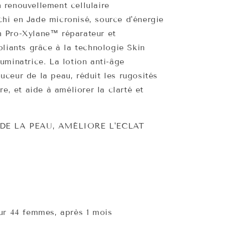
 renouvellement cellulaire
n
chi en Jade micronisé, source d'énergie
n Pro-Xylane™ réparateur et
foliants grâce à la technologie Skin
luminatrice. La lotion anti-âge
uceur de la peau, réduit les rugosités
ure, et aide à améliorer la clarté et
DE LA PEAU, AMÉLIORE L'ECLAT
sur 44 femmes, après 1 mois