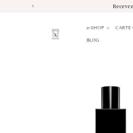
et
Recevez
passer
au
contenu
e-SHOP
CARTE
BLOG
Passer aux
informations
produits