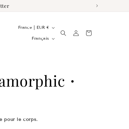
tter
P
France | EUR €
Connexion
Panier
a
L
Français
y
a
s
n
/
g
tamorphic・
r
u
é
e
g
i
e pour le corps.
o