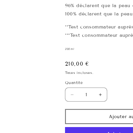
96% déclarent que la peau 
100% déclarent que la peau
**Test consommateur auprè
***Test consommateur auprè
200 ml
Prix
210,00 €
habituel
Taxes incluses.
Quantité
Quantité
Réduire
Augmenter
la
la
quantité
quantité
de
de
Ajouter a
Body
Body
Metamorphic・
Metamorphic