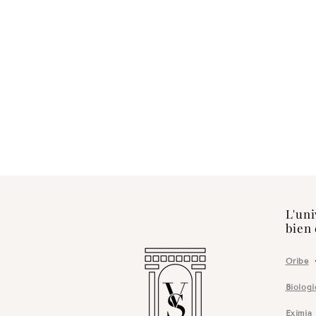
L'uni
bien 
Oribe
Biolog
Eximia