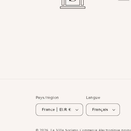
Pays/région
Langue
France | EUR €
Français
© 2026,
La Villa Soriano
Commerce électronique propu