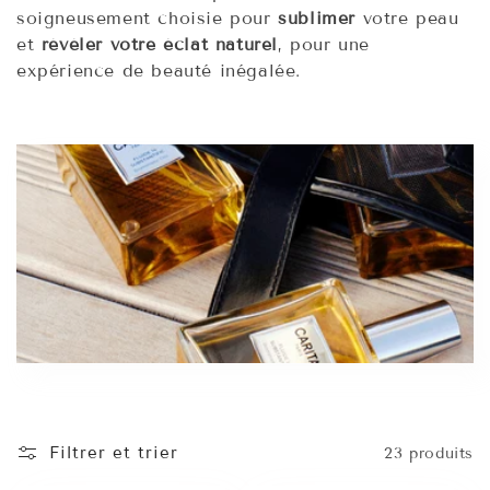
e
soigneusement choisie pour
sublimer
votre peau
et
révéler votre éclat naturel
, pour une
c
expérience de beauté inégalée.
t
i
o
n
:
Filtrer et trier
23 produits