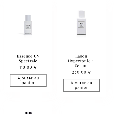
Essence UV
Lagon
Spéctrale
Hypertonic・
Sérum
Prix
110,00 €
Prix
250,00 €
habituel
Ajouter au
habituel
panier
Ajouter au
panier