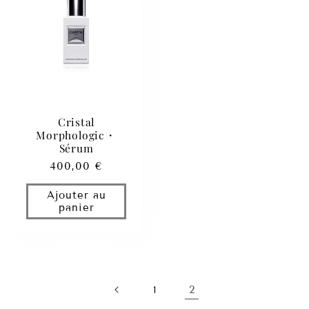
Cristal
Morphologic・
Sérum
Prix
400,00 €
habituel
Ajouter au
panier
2
1