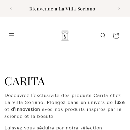
et
s
passer
Bienvenue à La Villa Soriano
au
contenu
Panier
C
CARITA
o
Découvrez l'exclusivité des produits Carita chez
La Villa Soriano. Plongez dans un univers de
luxe
l
et
d'innovation
avec nos produits inspirés par la
science et la beauté.
l
Laissez-vous séduire par notre sélection